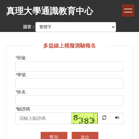
跳
真理大學通識教育中心
到
主
要
語言：
內
容
區
多益線上模擬測驗報名
*
班級:
*
學號:
*
姓名:
*
驗證碼
暫存
送出