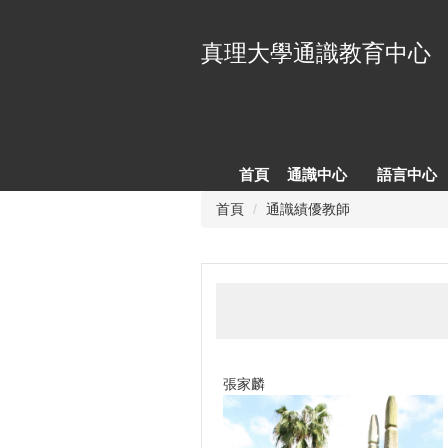
跳
到
真理大學通識教育中心
主
要
內
容
區
首頁
通識中心
語言中心
首頁
通識績優教師
張家麟